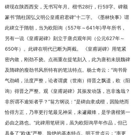
碑现在陕西西安，无书写年月。楷书28行，行59字。碑额
篆书“隋柱国弘义明公皇甫府君碑”十二字。《墨林快事》谓
此碑立于隋朝，当为欧阳询（557年～641年)早年所书，
另有一说《皇甫诞碑》刻立于唐贞观年间（公元627年～
650年）。此碑在明代已断为两截。 《皇甫诞碑》用笔紧
密内敛，刚劲不挠。点画重在提笔刻入，此为唐初未脱魏碑
及隋碑的瘦劲书风所特有的笔法特点。杨士奇云：“询书骨
气劲峭，法度严整，论者谓虞（世南）得晋之飘遗，欧（阳
询）得晋之严整。观《皇甫诞碑》其振发动荡，岂非逸哉？
非所谓不逾矩者乎？”翁方纲说：“是碑由隶成楷，因险绝而
恰得方正，乃率更行笔最见神采，未遽藏锋，是学唐楷第一
必由之路也。”此碑用笔研润，虽为欧阳询早年作品，但已
具备了“欧体”严整、险绝的基本特点。明王世贞云：“率更