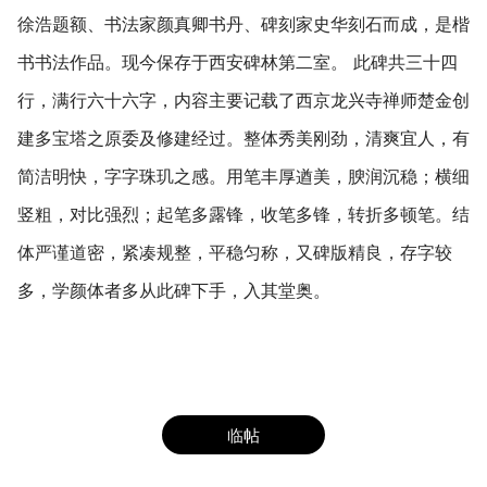
徐浩题额、书法家颜真卿书丹、碑刻家史华刻石而成，是楷
书书法作品。现今保存于西安碑林第二室。 此碑共三十四
行，满行六十六字，内容主要记载了西京龙兴寺禅师楚金创
建多宝塔之原委及修建经过。整体秀美刚劲，清爽宜人，有
简洁明快，字字珠玑之感。用笔丰厚遒美，腴润沉稳；横细
竖粗，对比强烈；起笔多露锋，收笔多锋，转折多顿笔。结
体严谨道密，紧凑规整，平稳匀称，又碑版精良，存字较
多，学颜体者多从此碑下手，入其堂奥。
临帖