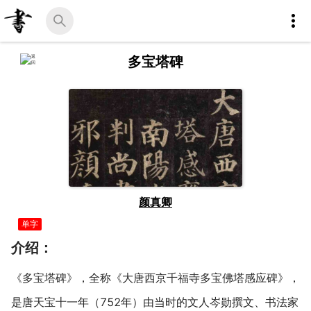
多宝塔碑
颜真卿
单字
介绍：
《多宝塔碑》，全称《大唐西京千福寺多宝佛塔感应碑》，
是唐天宝十一年（752年）由当时的文人岑勋撰文、书法家