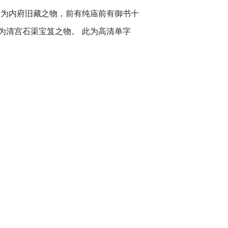
》为内府旧藏之物，前有纯庙前有御书十
为清宫石渠宝笈之物。 此为高清单字