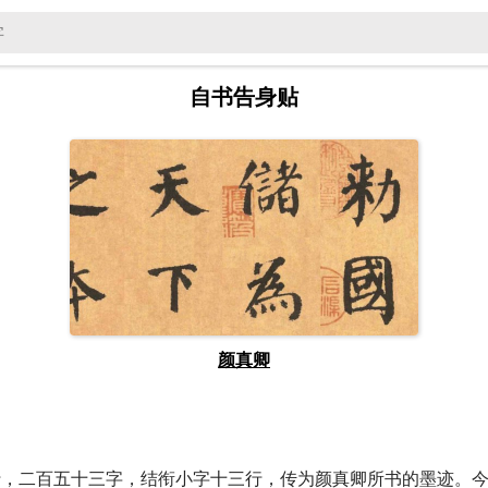
自书告身贴
颜真卿
行，二百五十三字，结衔小字十三行，传为颜真卿所书的墨迹。今