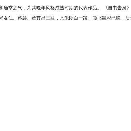
和庙堂之气，为其晚年风格成熟时期的代表作品。 《自书告身
米友仁、蔡襄、董其昌三跋，又朱朗白一跋，颜书墨彩已脱。后