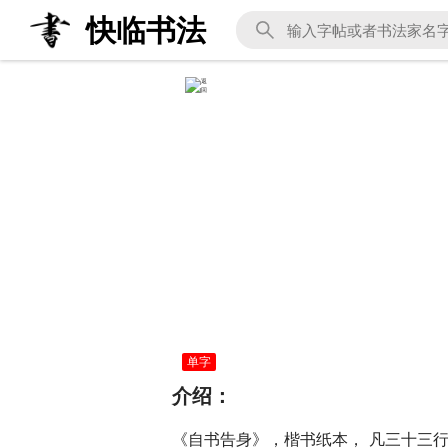
快临书法
单字
介绍：
《自书告身》，楷书纸本， 凡三十三