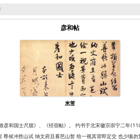
彦和帖
米芾
彦和国士尺牍》、《经宿帖》。 约书于北宋徽宗崇宁二年(1103
宿 尊候冲胜山试 纳文府且看芭山暂 给一视其背即定交 也少顷勿