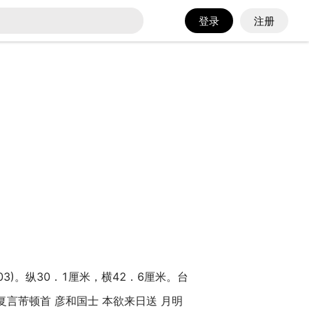
登录
注册
)。纵30．1厘米，横42．6厘米。台
复言芾顿首 彦和国士 本欲来日送 月明