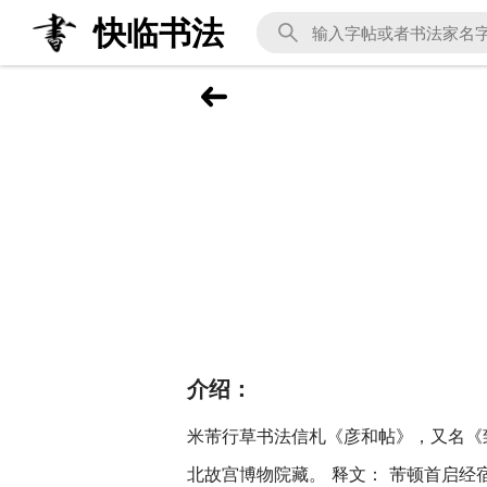
快临书法
介绍：
米芾行草书法信札《彦和帖》，又名《致
北故宫博物院藏。 释文： 芾顿首启经