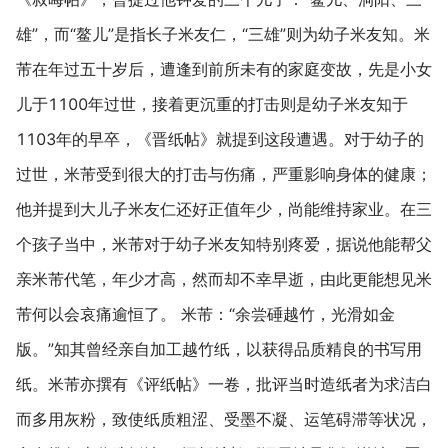
雄”，而“鳌儿”是指长子米友仁，“三雄”则为幼子米友知。米
芾在年过五十岁后，遭逢到前所未有的家庭变故，先是小女
儿于1100年过世，接着更沉重的打击则是幼子米友知于
1103年的早卒，《晋纸帖》就提到这段遭遇。对于幼子的
过世，米芾受到很大的打击与伤痛，严重影响身体的健康；
他并提到大儿子米友仁还好正值年少，尚能维持家业。在三
个孩子当中，米芾对于幼子米友知特别疼爱，据说他能帮父
亲米芾代笔，年少才高，然而却不幸早逝，由此更能想见米
芾何以会哀痛逾恒了。 米芾：“余尝硾越竹，光滑如金
版。”知其曾经亲自加工越竹纸，以获得品质精良的书写用
纸。米芾亦撰有《评纸帖》一卷，批评当时造纸者为求洁白
而多用灰粉，致使纸质粗涩、受墨不凝、运笔碍滞等状况，