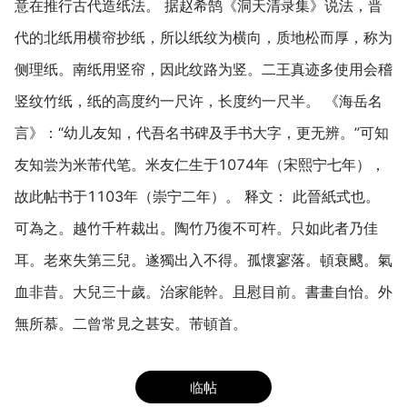
意在推行古代造纸法。 据赵希鹄《洞天清录集》说法，晋
代的北纸用横帘抄纸，所以纸纹为横向，质地松而厚，称为
侧理纸。南纸用竖帘，因此纹路为竖。二王真迹多使用会稽
竖纹竹纸，纸的高度约一尺许，长度约一尺半。 《海岳名
言》：“幼儿友知，代吾名书碑及手书大字，更无辨。”可知
友知尝为米芾代笔。米友仁生于1074年（宋熙宁七年），
故此帖书于1103年（崇宁二年）。 释文： 此晉紙式也。
可為之。越竹千杵裁出。陶竹乃復不可杵。只如此者乃佳
耳。老來失第三兒。遂獨出入不得。孤懷寥落。頓衰颼。氣
血非昔。大兒三十歲。治家能幹。且慰目前。書畫自怡。外
無所慕。二曾常見之甚安。芾頓首。
临帖