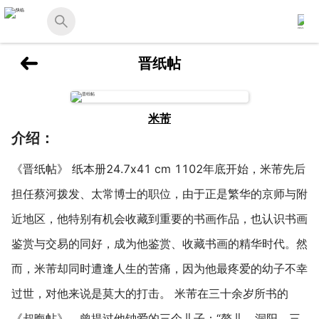
晋纸帖
米芾
介绍：
《晋纸帖》 纸本册24.7x41 cm 1102年底开始，米芾先后
担任蔡河拨发、太常博士的职位，由于正是繁华的京师与附
近地区，他特别有机会收藏到重要的书画作品，也认识书画
鉴赏与交易的同好，成为他鉴赏、收藏书画的精华时代。然
而，米芾却同时遭逢人生的苦痛，因为他最疼爱的幼子不幸
过世，对他来说是莫大的打击。 米芾在三十余岁所书的
《叔晦帖》，曾提过他钟爱的三个儿子：“鳌儿、洞阳、三