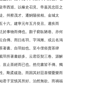
皇帝西巡。以椽史召見。帝嘉其忠臣之
徒。州察茂才。遷鮦陽侯相。金城太
五十六。建寧元年五月癸丑。遘疾而
託於事物而傳也。顏子窮臥陋巷。亦何
云自傳。而曰名羽。字鴻漸。或云名鴻
茶著書。自羽始也。至今俚俗賣茶肆
載羽所著書頗多。云君臣契三卷。源解
。豈止茶經而已也。然佗書皆不傳。獨
性。剛柔緩急。而因其好惡喜懼憂樂而
知君子宜慎其所好。泊然無欲。而禍福