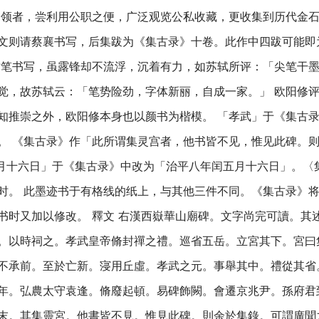
引领者，尝利用公职之便，广泛观览公私收藏，更收集到历代金
文则请蔡襄书写，后集跋为《集古录》十卷。此作中四跋可能即
枯笔书写，虽露锋却不流浮，沉着有力，如苏轼所评：「尖笔干
觉，故苏轼云：「笔势险劲，字体新丽，自成一家。」 欧阳修
知推崇之外，欧阳修本身也以颜书为楷模。 「孝武」于《集古
。 《集古录》作「此所谓集灵宫者，他书皆不见，惟见此碑。
闰月十六日」于《集古录》中改为「治平八年闰五月十六日」。〈
时。 此墨迹书于有格线的纸上，与其他三件不同。《集古录》
书时又加以修改。 釋文 右漢西嶽華山廟碑。文字尚完可讀。其
。以時祠之。孝武皇帝脩封禪之禮。巡省五岳。立宮其下。宮曰
不承前。至於亡新。寖用丘虛。孝武之元。事舉其中。禮從其省
年。弘農太守袁逢。脩廢起頓。易碑飾闕。會遷京兆尹。孫府君
末。其集靈宮。他書皆不見。惟見此碑。則余於集錄。可謂廣聞