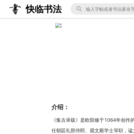
快临书法
介绍：
《集古录跋》是欧阳修于1064年创作的
任朝廷礼部侍郎、观文殿学士等职，谥