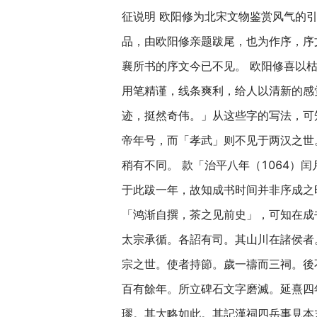
征说明 欧阳修为北宋文物鉴赏风气的
品，由欧阳修亲题跋尾，也为作序，序
襄所书的序文今已不见。 欧阳修喜以
用笔精谨，线条爽利，给人以清新的感
迹，挺然奇伟。」从这些字的写法，可
帝年号，而「孝武」则不见于两汉之世
稍有不同。 款「治平八年（1064）
于此跋一年，故知成书时间并非序成之
「鸿渐自撰，茶之见前史」，可知在成
太宗承循。各詔有司。其山川在諸侯者
宗之世。使者持節。歲一禱而三祠。後
百有餘年。所立碑石文字磨滅。延熹四
璆。其大略如此。其記漢祠四岳事見本