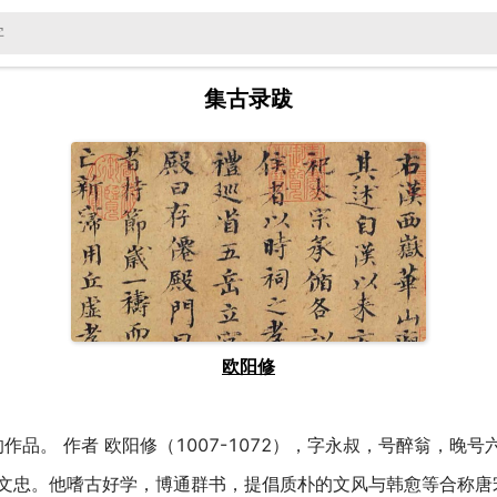
集古录跋
欧阳修
作品。 作者 欧阳修（1007-1072），字永叔，号醉翁，
文忠。他嗜古好学，博通群书，提倡质朴的文风与韩愈等合称唐