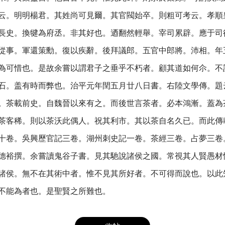
云。明明楊君。其姓尚可見爾。其官閥始卒。則粗可考云。孝順
長史。換犍為府丞。非其好也。迺翻然輕舉。宰司累辟。應于司
從事。軍還策勳。復以疾辭。後拜議郎。五官中郎將。沛相。年
為可惜也。是故余嘗以謂君子之垂乎不朽者。顧其道如何尒。不
石。盖有時而弊也。治平元年閏五月廿八日書。右陸文學傳。題
。茶載前史。自魏晉以來有之。而後世言茶者。必本鴻漸。蓋為
茶客稀。則以茶沃此偶人。祝其利市。其以茶自名久已。而此傳
十卷。吳興歷官記三卷。湖州刺史記一卷。茶經三卷。占夢三卷
德裕撰。余嘗讀鬼谷子書。見其馳說諸侯之國。常視其人賢愚材
諸侯。無不在其術中者。惟不見其所好者。不可得而說也。以此
不能為者也。是聖賢之所難也。