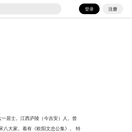
登录
注册
晚号六一居士。江西庐陵（今吉安）人。曾
宋八大家。着有《欧阳文忠公集》。 特