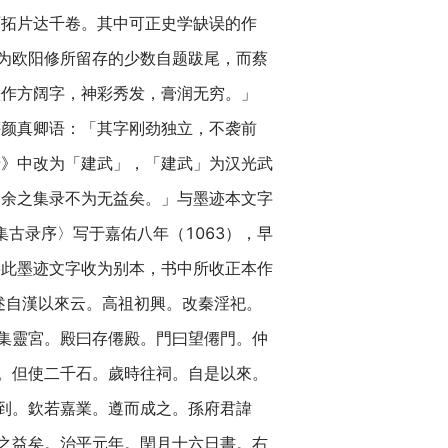
石拓片达千卷。其中可正史学缺误的作
为欧阳修所留存的少数自题跋尾，而蔡
墨作方阔字，神彩秀发，膏润无穷。」
评颜真卿语：「其字刚劲独立，不袭前
录》中改为「建武」，「建武」为汉光武
则余之集录不为无益矣。」与墨迹本文字
集古录序〉写于嘉佑八年（1063），早
将此墨迹文字收为别本，书中所收正本作
述自漢以來云。高祖初興。改秦淫祀。
集靈宮。殿曰存僊殿。門曰望僊門。仲
。但使二千石。歲時往祠。自是以來。
到。欽若嘉業。遵而成之。孫府君諱
之益矣。治平元年。閏月十六日書。右