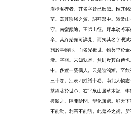
漢楊君碑者。其名字皆已磨滅。惟其銘
苗。器其璵璠之質。詔拜郎中。遷常山
守。南蠻蠢迪。王師出征。拜車騎將軍
卒。其終始頗可詳見。而獨其名字泯滅
施於事物耶。而名光後世。物莫堅於金
漸。字羽。未知孰是。然則豈其自傳也
中。多置一甆偶人。云是陸鴻漸。至飲
三十卷。江表四姓譜十卷。南北人物志
茶經著於世尒。右平泉山居草木記。李
捭闔之。陽開陰閇。變化無窮。顧天下
不能動。利害不能誘。此鬼谷之術。所