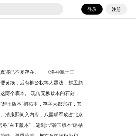
登录
注册
，真迹已不复存在。 《洛神赋十三
唐硬黄纸，后有柳公权等人题跋，赵孟頫
这两个底本。 现传无柳跋本的石刻，
“碧玉版本”初拓本，存字大都完好，其
年。清康熙间入内府，八国联军攻占北京
称“白玉版本”，笔划比“碧玉版本”略枯
和简静、灵秀流美，与文章内涵极为和