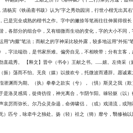
”，清杨宾《铁函斋书跋》认为“字之秀劲园润，行世小楷无出其右
，已是完全成熟的楷书之作。字中的撇捺等笔画往往伸展得很长
谐，各部分的组合中，又有细微而生动的变化，字的大小不同，
运用“内擫”笔法；而献之的字神采比较外露，较多地运用”外拓“
》，字法端劲，是书家所难。偏旁自见，不相映带；分有主客，
直疏秀。 【释文】晋中（书令）王献之书。......嬉。左倚采
（振）荡而不怡。无良（媒）以接欢兮，托微波而通辞。愿诚素
指潜渊而为期。（执）拳拳之款实（兮），（惧）斯灵之我（欺
于是洛灵感焉，徙倚彷徨，神光离合，乍阴乍阳。竦轻躯（以）鹤
声哀厉而弥长。尔乃众灵杂遢，命俦啸侣，（或）戏清流，或翔
）匹兮，咏牵牛之独处。扬（轻）袿之（猗）靡兮，翳修袖以延伫。