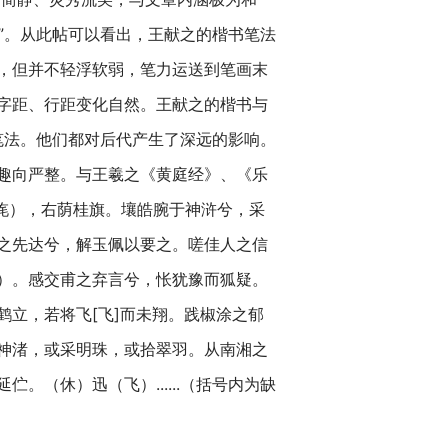
”。从此帖可以看出，王献之的楷书笔法
，但并不轻浮软弱，笔力运送到笔画末
字距、行距变化自然。王献之的楷书与
笔法。他们都对后代产生了深远的影响。
趣向严整。与王羲之《黄庭经》、《乐
（旄），右荫桂旗。壤皓腕于神浒兮，采
之先达兮，解玉佩以要之。嗟佳人之信
）。感交甫之弃言兮，怅犹豫而狐疑。
立，若将飞[飞]而未翔。践椒涂之郁
神渚，或采明珠，或拾翠羽。从南湘之
（休）迅（飞）......（括号内为缺