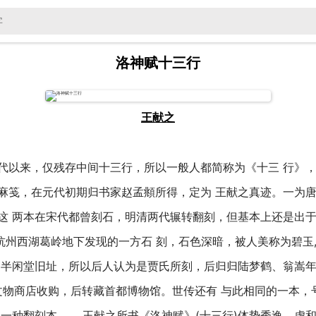
洛神赋十三行
王献之
代以来，仅残存中间十三行，所以一般人都简称为《十三 行》
麻笺，在元代初期归书家赵孟頫所得，定为 王献之真迹。一为
这 两本在宋代都曾刻石，明清两代辗转翻刻，但基本上还是出于
杭州西湖葛岭地下发现的一方石 刻，石色深暗，被人美称为碧玉,
道半闲堂旧址，所以后人认为是贾氏所刻，后归归陆梦鹤、翁嵩
文物商店收购，后转藏首都博物馆。世传还有 与此相同的一本，号
是一种翻刻本。 王献之所书《洛神赋》(十三行)体势秀逸，虚