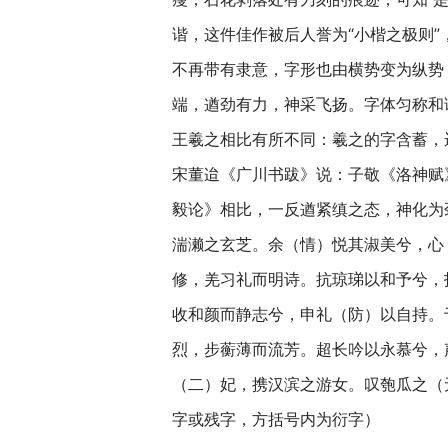
谐，这件佳作被后人誉为“小楷之极则
不再带有隶意，字形也由横势变为纵势
端，遒劲有力，神采飞扬。字体匀称和
王羲之相比有所不同：羲之的字含蓄，
宋董迨《广川书跋》说：子敬《洛神赋
毅论》相比，一反遒紧缜之态，神化为劲
湍濑之玄芝。余（情）悦其淑美兮，心
修，羌习礼而明诗。抗琼珶以和予兮，
收和颜而静志兮，申礼（防）以自持。
烈，步蘅薄而流芳。超长吟以永慕兮，
（二）妃，携汉滨之游女。叹匏瓜之（无
字或残字，方括号内为衍字）