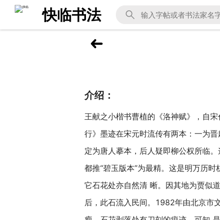
快临书法
介绍：
王献之小楷书曹植的《洛神赋》，自宋
行》墨迹在宋元时流传有两本：一为晋
定为唐人摹本，后人疑即柳公权所临。
都推“碧玉版本”为最精。这是明万历时
它石花处亦自然清 晰。因其地为贾似
后，此石流入民间。1982年由北京市
瘦，石花剥落处有刀刻的痕迹，可知 