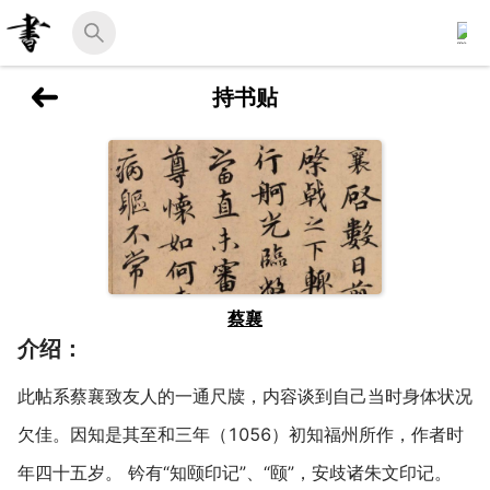
持书贴
蔡襄
介绍：
此帖系蔡襄致友人的一通尺牍，内容谈到自己当时身体状况
欠佳。因知是其至和三年（1056）初知福州所作，作者时
年四十五岁。 钤有“知颐印记”、“颐”，安歧诸朱文印记。