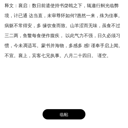
释文：襄启：数日前遣使持书棨戟之下，辄邀行舸光临弊
境，计已通 达当直，未审尊怀如何?惠然一来，殊为佳事。
病躯不常得安，多 缘饮食而致。山羊涩而无味，虽食不过
三二两，鱼鳖每食便作腹疾， 以此气力不强，日久必须习
惯，今未凋适耳。蒙书并海物，多感多 感! 谨奉手启上闻。
不宣。襄上，宾客七兄执事。八月二十四日。 谨空。
临帖