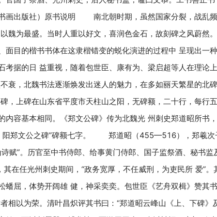
海书画出版社）原书说明 南北朝时期，虽然国家分裂，战乱频
，以魏为最盛。当时人重以好文，喜润色金石，故刻碑之风蔚然。
、面目的楷书书体在这隶楷错变的蜕化演进的过程中 呈现出一
石考据的日 益重视，随着包世臣、康有为、梁启超等人在理论
盛不衰，北魏书法逐渐焕发出迷人的魅力，在多如丽天繁星的北碑
，上碑在山东省平度市天柱山之阳，无碑额，二十行，每行五
的内容基本相同。《郑文公碑》传为北魏光 州刺史郑道昭所书
荥 阳郑文公之碑”碑额七字。 郑道昭（455—516），郑羲次
好为诗赋”。历官至中书侍郎、给事黄门侍郎、国子监祭酒、秘书监
，其在任光州刺史期间，“政务宽厚，不任威刑，为吏民所 爱”
松蟠屈，体势开阔雄 健，神采奕奕。包世臣《艺舟双楫》赞其书
片者相以为荣。清叶昌炽评其书曰：“郑道昭云峰山《上、下碑》