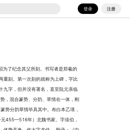
登录
注册
昭为了纪念其父所刻。书写者是郑羲的
再重刻。第一次刻的就称为上碑，字比
十九字，但并没有署名，直至阮元亲临
势，混合篆势、分韵、草情在一体，刚
而篆势分韵草情毕具其中。布白本乙瑛，
455—516年）北魏书家。字僖伯，
，体势高逸，作大字尤佳。 附录：《中