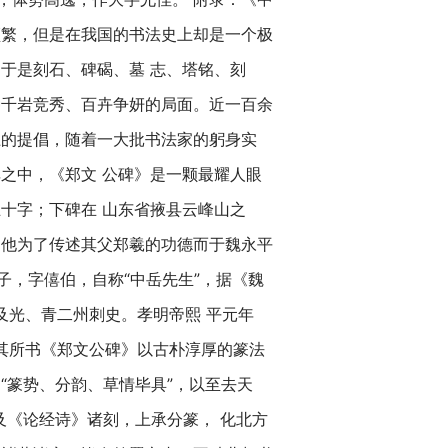
繁，但是在我国的书法史上却是一个极
于是刻石、碑碣、墓 志、塔铭、刻
种千岩竞秀、百卉争妍的局面。近一百余
上的提倡，随着一大批书法家的躬身实
之中，《郑文 公碑》是一颗最耀人眼
十字；下碑在 山东省掖县云峰山之
，他为了传述其父郑羲的功德而于魏永平
子，字僖伯，自称“中岳先生”，据《魏
及光、青二州刺史。孝明帝熙 平元年
。其所书《郑文公碑》以古朴淳厚的篆法
“篆势、分韵、草情毕具”，以至去天
及《论经诗》诸刻，上承分篆， 化北方