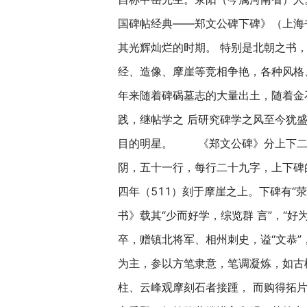
国碑帖经典——郑文公碑下碑》（上
其光辉灿烂的时期。 特别是北朝之书
经、造像、摩崖等竞相争艳，各种风格
年来随着碑碣墓志的大量出土，随着金
践，继帖学之 后研究碑学之风至今犹
目的明星。 《郑文公碑》分上下二碑
阴，五十一行，每行二十九字，上下碑
四年（511）刻于摩崖之上。下碑有“
书》载其“少而好学，综览群 言”，“
卒，赠镇北将军、相州刺史，谥“文恭”
为主，参以方笔隶意，笔调凝炼，如古
柱、云峰观摩刻石者接踵， 而购得拓