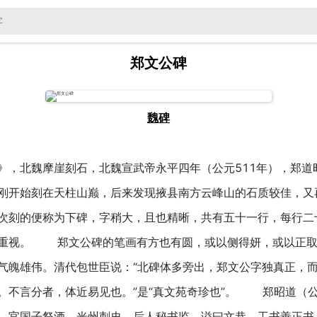
郑文公碑
魏碑
》，北魏摩崖刻石，北魏宣武帝永平四年（公元511年），郑道
刚开始刻在天柱山巅，后来发现掖县南方云峰山的石质较佳，又
次刻的便称为下碑，字稍大，且也精晰，共有五十一行，每行二
至重视。 郑文公碑的笔画有方也有圆，或以侧得妍，或以正取
气魄雄伟。清代包世臣说：“北碑体多旁出，郑文公字独真正，
不言分者，体近易见也。”是“真文苑奇珍也”。 郑昭道（公元
。官国子祭酒、光州刺史，后人秘书监，谥曰文恭。工书善正书