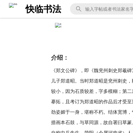
快临书法
介绍：
《郑文公碑》，即《魏兖州刺史郑羲碑
儿子郑道昭。当时郑道昭是兖州刺史，
较小，因为石质较差，字多模糊；第二
摹拓，且考订为郑道昭的作品后才受
劲姿媚于一身，堪称不朽。结体宽博，
措画本石鼓，与草同源，故自署曰草篆。
自称中岳先生。荥阳（今属河南省）人